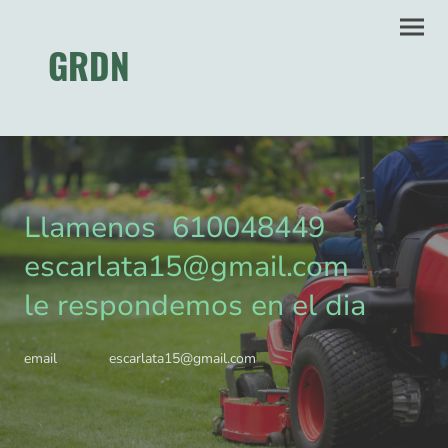
GRDN
Llamenos 610048449
escarlata15@gmail.com
le respondemos en el dia
email escarlata15@gmail.com